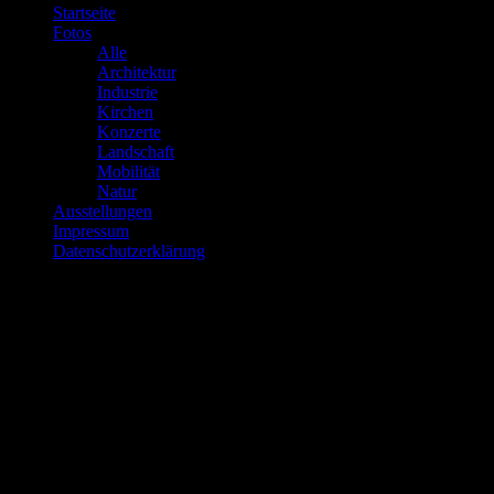
Startseite
Fotos
Alle
Architektur
Industrie
Kirchen
Konzerte
Landschaft
Mobilität
Natur
Ausstellungen
Impressum
Datenschutzerklärung
Über mich…
Ich bezeichne mich nicht als Fotograf, weil ich weder eine
Ausbildung noch ein Studium der Fotografie gemacht habe. Der
Begriff Fotomacher beschreibt mich wohl am besten.
Die Fotos auf dieser Website sind keinesfalls perfekt und das sollen
sie auch nicht sein, mir kommt es darauf an zu zeigen, daß jeder, der
sich ein bißchen einarbeitet durchaus gute Fotos machen kann, die
es wert sind, gezeigt zu werden, ob zu Hause, in einer Ausstellung
oder wo auch immer.