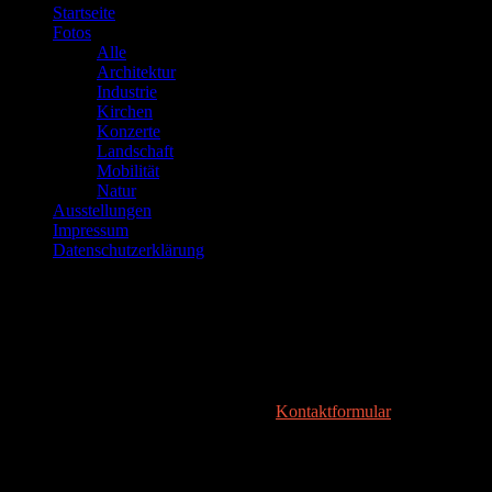
Startseite
Fotos
Alle
Architektur
Industrie
Kirchen
Konzerte
Landschaft
Mobilität
Natur
Ausstellungen
Impressum
Datenschutzerklärung
Über mich…
Ich bezeichne mich nicht als Fotograf, weil ich weder eine Ausbildu
Die Fotos auf dieser Website sind keinesfalls perfekt und das sollen s
sind, gezeigt zu werden, ob zu Hause, in einer Ausstellung oder wo 
Bei Anregungen, Fragen o.ä. bitte das
Kontaktformular
nutzen, ich an