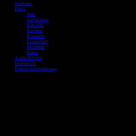
Startseite
Fotos
Alle
Architektur
Industrie
Kirchen
Konzerte
Landschaft
Mobilität
Natur
Ausstellungen
Impressum
Datenschutzerklärung
Über mich…
Ich bezeichne mich nicht als Fotograf, weil ich weder eine
Ausbildung noch ein Studium der Fotografie gemacht habe. Der
Begriff Fotomacher beschreibt mich wohl am besten.
Die Fotos auf dieser Website sind keinesfalls perfekt und das sollen
sie auch nicht sein, mir kommt es darauf an zu zeigen, daß jeder, der
sich ein bißchen einarbeitet durchaus gute Fotos machen kann, die
es wert sind, gezeigt zu werden, ob zu Hause, in einer Ausstellung
oder wo auch immer.