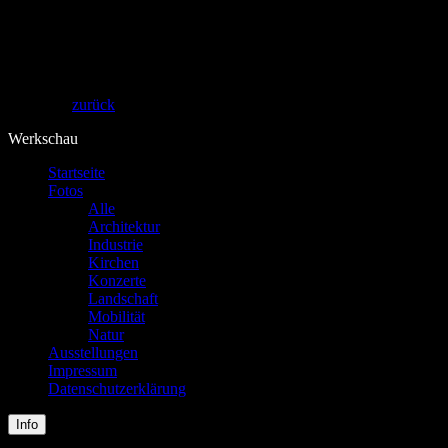
Theos Fotografie
zurück
Werkschau
Startseite
Fotos
Alle
Architektur
Industrie
Kirchen
Konzerte
Landschaft
Mobilität
Natur
Ausstellungen
Impressum
Datenschutzerklärung
Info
Startseite
Fotos