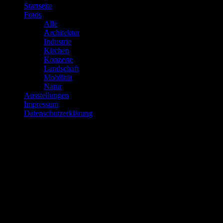
Alle
Architektur
Industrie
Kirchen
Konzerte
Landschaft
Mobilität
Natur
Ausstellungen
Impressum
Datenschutzerklärung
Über mich…
Ich bezeichne mich nicht als Fotograf, weil ich weder eine
Ausbildung noch ein Studium der Fotografie gemacht habe. Der
Begriff Fotomacher beschreibt mich wohl am besten.
Die Fotos auf dieser Website sind keinesfalls perfekt und das sollen
sie auch nicht sein, mir kommt es darauf an zu zeigen, daß jeder, der
sich ein bißchen einarbeitet durchaus gute Fotos machen kann, die
es wert sind, gezeigt zu werden, ob zu Hause, in einer Ausstellung
oder wo auch immer.
Bei Anregungen, Fragen o.ä. bitte das
Kontaktformular
nutzen, ich
antworte sehr gerne.