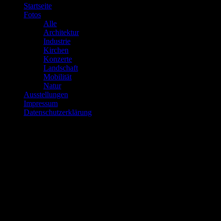
Startseite
Fotos
Alle
Architektur
Industrie
Kirchen
Konzerte
Landschaft
Mobilität
Natur
Ausstellungen
Impressum
Datenschutzerklärung
Über mich…
Ich bezeichne mich nicht als Fotograf, weil ich weder eine
Ausbildung noch ein Studium der Fotografie gemacht habe. Der
Begriff Fotomacher beschreibt mich wohl am besten.
Die Fotos auf dieser Website sind keinesfalls perfekt und das sollen
sie auch nicht sein, mir kommt es darauf an zu zeigen, daß jeder, der
sich ein bißchen einarbeitet durchaus gute Fotos machen kann, die
es wert sind, gezeigt zu werden, ob zu Hause, in einer Ausstellung
oder wo auch immer.